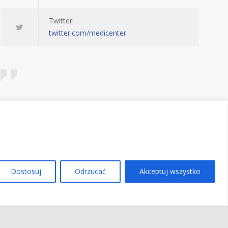
Twitter:
twitter.com/medicenter
Being in control of your life and having realistic
expectations about your day-to-day challenges are
the keys to stress management.
— Josh Billings
Dostosuj
Odrzucać
Akceptuj wszystko
Regulamin
RODO