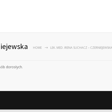
niejewska
HOME
LEK. MED. IRENA SUCHACZ – CZERNIEJEWSK
sób dorosłych.